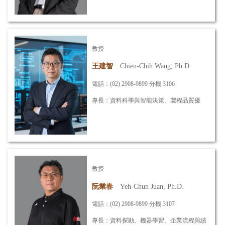
信箱：
ylchen@mail.mcut.edu.tw
詳細資訊
教授
王建智
Chien-Chih Wang, Ph.D.
電話：(02) 2908-9899 分機 3106
專長：資料科學與智能決策、製程品質優
化、六標準差管理、
機器視覺檢測與應用、服務系統與醫
療決策
信箱：
ieccwang@mail.mcut.edu.tw
教授
詳細資訊
阮業春
Yeh-Chun Juan, Ph.D.
電話：(02) 2908-9899 分機 3107
專長：資料探勘、機器學習、企業流程與績