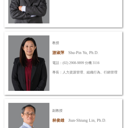
陳思翰
Ssu-Han Chen, Ph.D.
電話：(02) 2908-9899 分機 3104
專長：大數據分析、圖形識別、深度學習、
專利工程
信箱：
ssuhanchen@mail.mcut.edu.tw
教授
游淑萍
Shu-Pin Yu, Ph.D.
詳細資訊
電話：(02) 2908-9899 分機 3116
專長：人力資源管理、組織行為、
行銷管理
信箱：
spyu@mail.mcut.edu.tw
詳細資訊
副教授
林俊雄
Jiun-Shiung Lin, Ph.D.