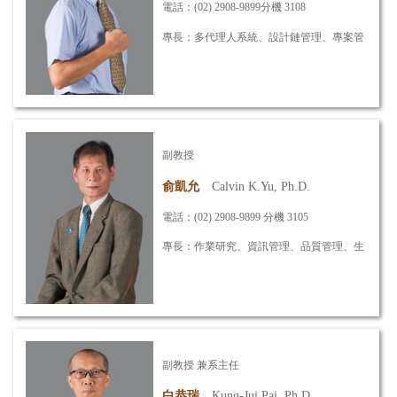
電話：(02) 2908-9899分機 3108
專長：多代理人系統、設計鏈管理、
專案管
理
信箱：
jslin@mail.mcut.edu.tw
副教授
詳細資訊
俞凱允
Calvin K.Yu, Ph.D.
電話：(02) 2908-9899 分機 3105
專長：作業研究、資訊管理、品質管理、
生
產管理、平行運算
信箱：
calvinyu@mail.mcut.edu.tw
副教授 兼系主任
詳細資訊
白恭瑞
Kung-Jui Pai, Ph.D.