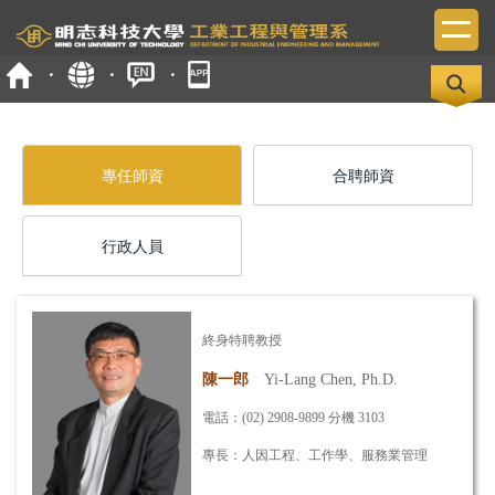
跳
到
主
要
內
容
區
專任師資
合聘師資
行政人員
終身特聘教授
陳一郎
Yi-Lang Chen, Ph.D.
電話：(02) 2908-9899 分機 3103
專長：人因工程、工作學、
服務業管理