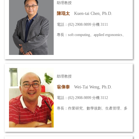
助理教授
詳細資訊
陳琨太
Kuen-tai Chen, Ph.D.
電話：(02) 2908-9899 分機 3111
專長：soft computing、applied ergonomics、
OR、simulation
信箱：
kuentai@mail.mcut.edu.tw
助理教授
詳細資訊
翁偉泰
Wei-Tai Weng, Ph.D.
電話：(02) 2908-9899 分機 3112
專長：作業研究、數學規劃、生產管理、多
目標決策分析
信箱：
wtweng@mail.mcut.edu.tw