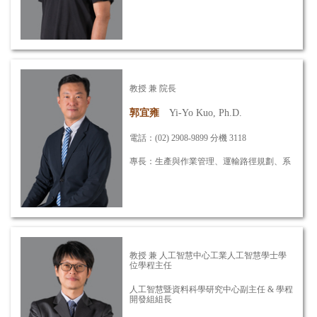
效管理、
股價預測與交易策略、服務創新管理
信箱：
ycjuan@mail.mcut.edu.tw
教授 兼 院長
詳細資訊
郭宜雍
Yi-Yo Kuo, Ph.D.
電話：(02) 2908-9899 分機 3118
專長：生產與作業管理、運輸路徑規劃、系
統模擬
信箱：
yiyo@mail.mcut.edu.tw
教授 兼
人工智慧中心工業人工智慧學士學
詳細資訊
位學程主任
人工智慧暨資料科學研究中心副主任 &
學程
開發組組長