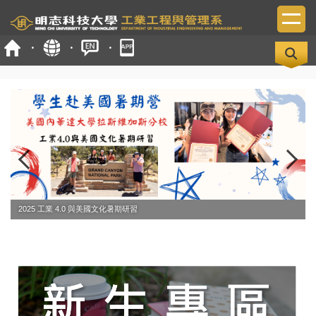
跳
到
主
要
內
容
區
2025 工業 4.0 與美國文化暑期研習