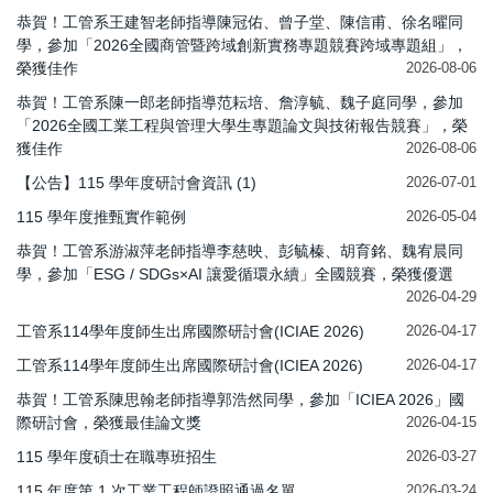
恭賀！工管系王建智老師指導陳冠佑、曾子堂、陳信甫、徐名曜同
學，參加「2026全國商管暨跨域創新實務專題競賽跨域專題組」，
榮獲佳作
2026-08-06
恭賀！工管系陳一郎老師指導范耘培、詹淳毓、魏子庭同學，參加
「2026全國工業工程與管理大學生專題論文與技術報告競賽」，榮
獲佳作
2026-08-06
【公告】115 學年度研討會資訊 (1)
2026-07-01
115 學年度推甄實作範例
2026-05-04
恭賀！工管系游淑萍老師指導李慈映、彭毓榛、胡育銘、魏宥晨同
學，參加「ESG / SDGs×AI 讓愛循環永續」全國競賽，榮獲優選
2026-04-29
工管系114學年度師生出席國際研討會(ICIAE 2026)
2026-04-17
工管系114學年度師生出席國際研討會(ICIEA 2026)
2026-04-17
恭賀！工管系陳思翰老師指導郭浩然同學，參加「ICIEA 2026」國
際研討會，榮獲最佳論文獎
2026-04-15
115 學年度碩士在職專班招生
2026-03-27
115 年度第 1 次工業工程師證照通過名單
2026-03-24