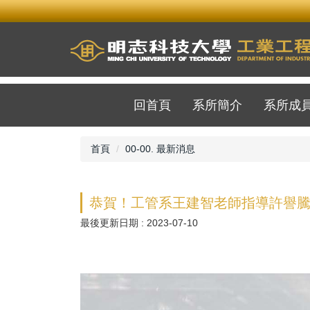
跳
到
主
要
內
容
區
回首頁
系所簡介
系所成
首頁
00-00. 最新消息
恭賀！工管系王建智老師指導許譽騰
最後更新日期 :
2023-07-10