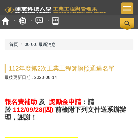
跳
到
主
要
內
容
區
首頁
00-00. 最新消息
112年度第2次工業工程師證照通過名單
最後更新日期 :
2023-08-14
報名費補助
及
獎勵金申請
：請
於
112/09/28(四)
前檢附下列文件送系辦辦
理，謝謝！